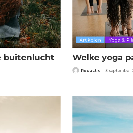
Artikelen
Yoga & Pil
e buitenlucht
Welke yoga pa
Redactie
3 september 
Posted
by