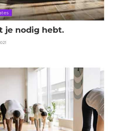
ates
t je nodig hebt.
021