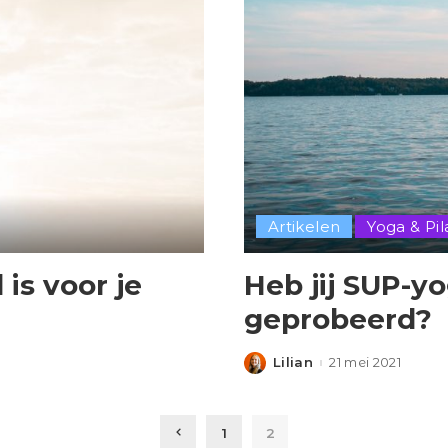
Artikelen
Yoga & Pil
is voor je
Heb jij SUP-y
geprobeerd?
Lilian
21 mei 2021
Posted
by
1
2