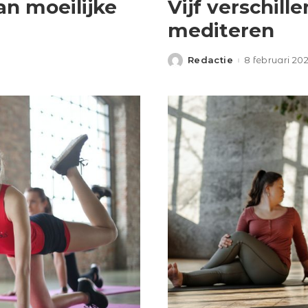
an moeilijke
Vijf verschil
mediteren
Redactie
8 februari 20
Posted
by