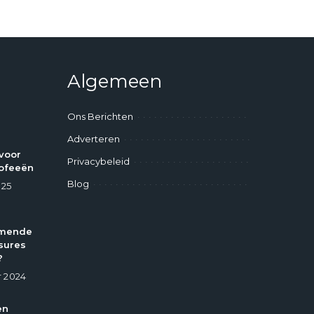
Algemeen
Ons Berichten
Adverteren
voor
Privacybeleid
ofeeën
Blog
025
omende
sures
?
 2024
en