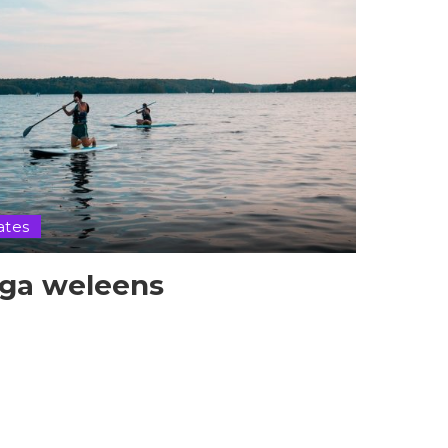
ates
oga weleens