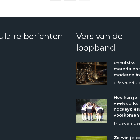
laire berichten
Vers van de
loopband
Populaire
materialen 
moderne tr
6 februari 2
Hoe kun je
veelvoork
hockeybles
voorkomen
17 december
Zo win je e