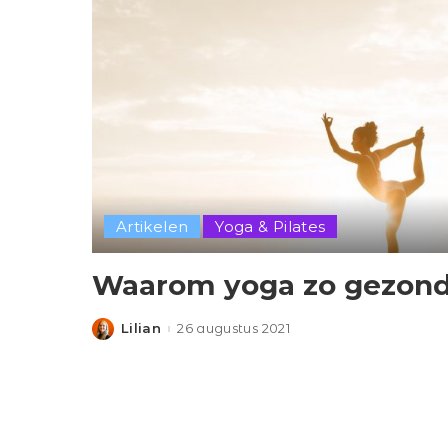
Artikelen
Yoga & Pilates
Waarom yoga zo gezond 
Lilian
26 augustus 2021
Posted
by