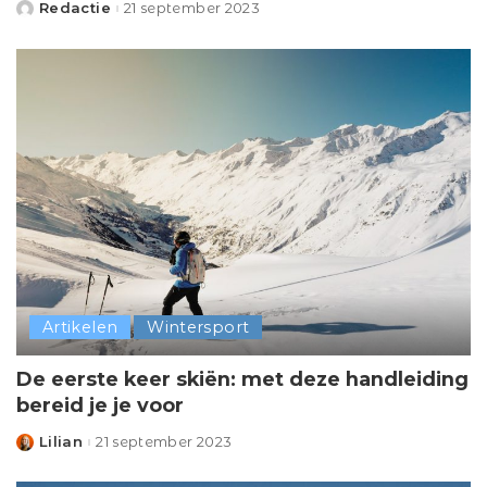
Redactie
21 september 2023
Posted
by
Artikelen
Wintersport
De eerste keer skiën: met deze handleiding
bereid je je voor
Lilian
21 september 2023
Posted
by