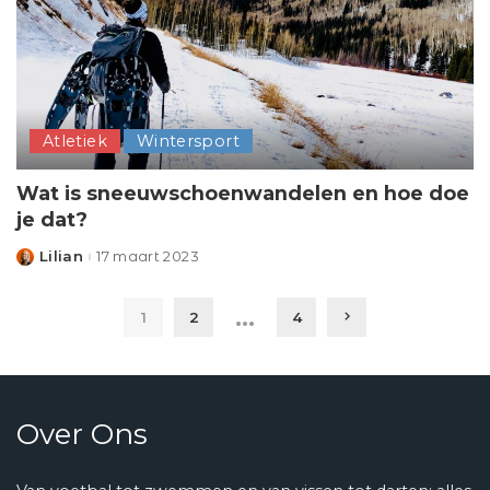
Atletiek
Wintersport
Wat is sneeuwschoenwandelen en hoe doe
je dat?
Lilian
17 maart 2023
Posted
by
…
1
2
4
Over Ons