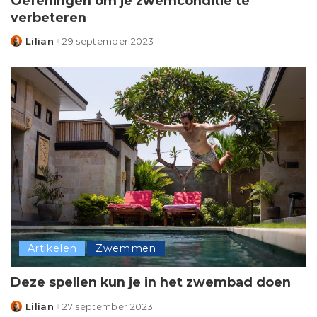
Oefeningen om je zwemconditie te
verbeteren
Lilian
29 september 2023
Posted
by
Artikelen
Zwemmen
Deze spellen kun je in het zwembad doen
Lilian
27 september 2023
Posted