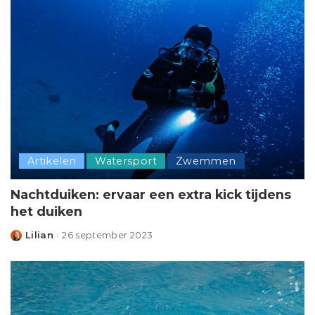
Artikelen
Watersport
Zwemmen
Nachtduiken: ervaar een extra kick tijdens
het duiken
Lilian
26 september 2023
Posted
by