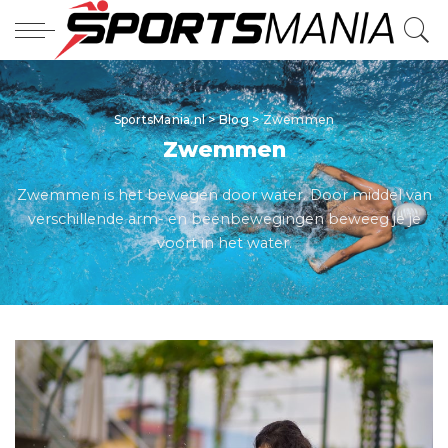
SportsMania.nl
>
Blog
>
Zwemmen
Zwemmen
Zwemmen is het bewegen door water. Door middel van
verschillende arm- en beenbewegingen beweeg je je
voort in het water.