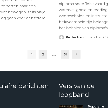
diploma specifieke vaardi
te zetten naar een
waterveiligheid en reddin
kunt bewegen, zelfs als je
zwemscholen en instructeu
lag gaan voor een fittere
bekwaamheid zijn belangri
het behalen van diploma's
Redactie
11 oktober 20
Posted
by
…
1
2
51
laire berichten
Vers van de
loopband
Populaire