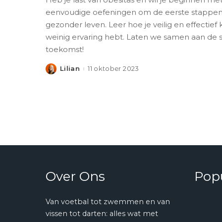
eenvoudige oefeningen om de eerste stappen 
gezonder leven. Leer hoe je veilig en effectief 
weinig ervaring hebt. Laten we samen aan de s
toekomst!
Lilian
11 oktober 2023
Posted
by
Over Ons
Popu
Van voetbal tot zwemmen en van
vissen tot darten: alles wat met