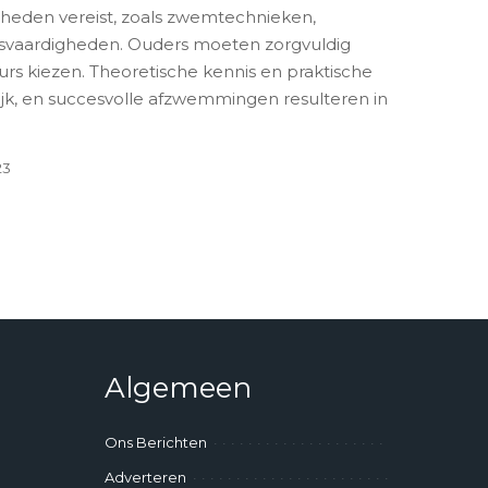
gheden vereist, zoals zwemtechnieken,
gsvaardigheden. Ouders moeten zorgvuldig
rs kiezen. Theoretische kennis en praktische
jk, en succesvolle afzwemmingen resulteren in
.
23
Algemeen
Ons Berichten
Adverteren