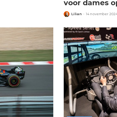
voor dames op
Lilian
14 november 202
Posted
by