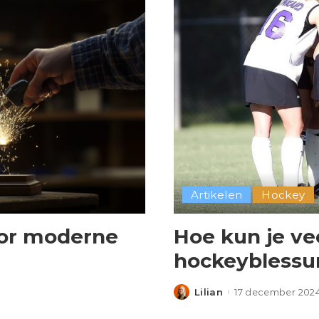
Artikelen
Hockey
oor moderne
Hoe kun je v
hockeyblessu
Lilian
17 december 202
Posted
by