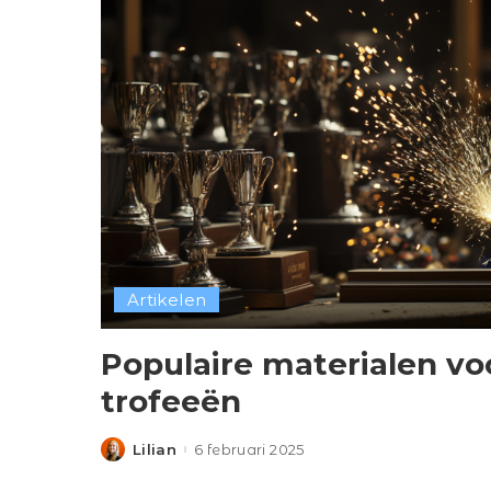
Artikelen
Populaire materialen v
trofeeën
Lilian
6 februari 2025
Posted
by