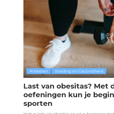
Artikelen
Voeding en Gezondheid
Last van obesitas? Met 
oefeningen kun je begi
sporten
Heb je last van obesitas en wil je beginnen m