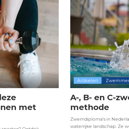
Artikelen
Zwemme
deze
A-, B- en C-z
nnen met
methode
Zwemdiploma's in Nederlan
waterrijke landschap. Ze 
et sporten? Ontdek