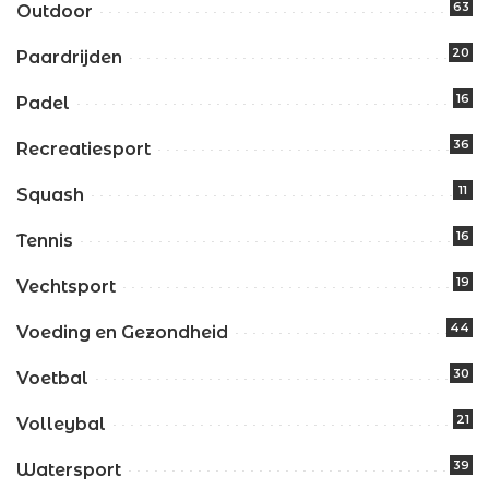
63
Outdoor
20
Paardrijden
16
Padel
36
Recreatiesport
11
Squash
16
Tennis
19
Vechtsport
44
Voeding en Gezondheid
30
Voetbal
21
Volleybal
39
Watersport