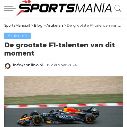
SportsMania.nl
>
Blog
>
Artikelen
>
De grootste F1-talenten van dit moment
Artikelen
De grootste F1-talenten van dit
moment
info@onlino.nl
15 oktober 2024
Posted
by