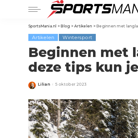
Balsporten
SportsMania.nl
>
Blog
>
Artikelen
>
Beginnen met langla
Voetbal
Balsporten
Artikelen
Wintersport
Hockey
Voetbal
Padel
Beginnen met l
Hockey
Tennis
deze tips kun 
Padel
Basketbal
Tennis
Golf
Basketbal
Handbal
Lilian
5 oktober 2023
Posted
by
Golf
Korfbal
Handbal
Volleybal
Korfbal
Squash
Volleybal
Squash