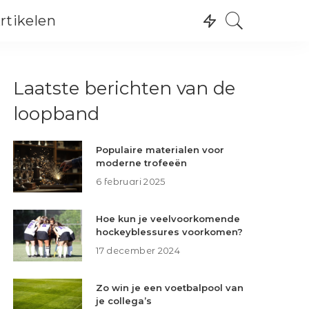
rtikelen
Recreatie
Wintersport
Recreatie
Laatste berichten van de
Watersport
Wintersport
Skating
loopband
Watersport
Skating
Populaire materialen voor
moderne trofeeën
6 februari 2025
Hoe kun je veelvoorkomende
hockeyblessures voorkomen?
17 december 2024
Zo win je een voetbalpool van
je collega’s