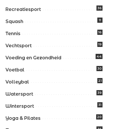
36
Recreatiesport
11
Squash
16
Tennis
19
Vechtsport
44
Voeding en Gezondheid
30
Voetbal
21
Volleybal
39
Watersport
31
Wintersport
20
Yoga & Pilates