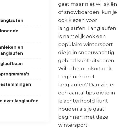
gaat maar niet wil skiën
of snowboarden, kun je
ook kiezen voor
langlaufen
langlaufen. Langlaufen
ginnende
is namelijk ook een
populaire wintersport
hnieken en
die je in sneeuwachtig
 langlaufen
gebied kunt uitvoeren.
anglaufbaan
Wil je binnenkort ook
enprogramma’s
beginnen met
fbestemmingen
langlaufen? Dan zijn er
een aantal tips die je in
je achterhoofd kunt
n over langlaufen
houden als je gaat
beginnen met deze
wintersport.