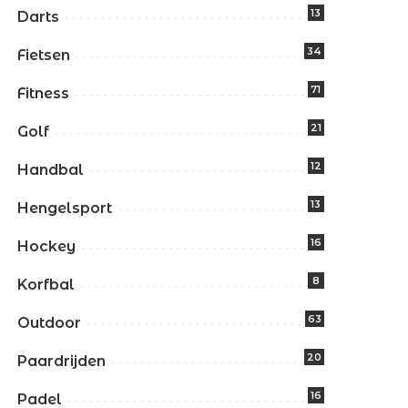
13
Darts
34
Fietsen
71
Fitness
21
Golf
12
Handbal
13
Hengelsport
16
Hockey
8
Korfbal
63
Outdoor
20
Paardrijden
16
Padel