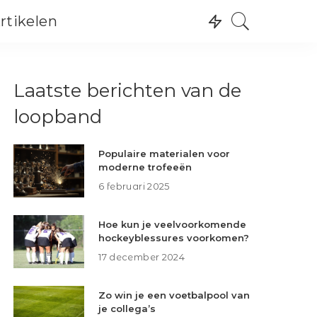
rtikelen
Recreatie
Wintersport
Recreatie
Laatste berichten van de
Watersport
Wintersport
Skating
loopband
Watersport
Skating
Populaire materialen voor
moderne trofeeën
6 februari 2025
Hoe kun je veelvoorkomende
hockeyblessures voorkomen?
17 december 2024
Zo win je een voetbalpool van
je collega’s