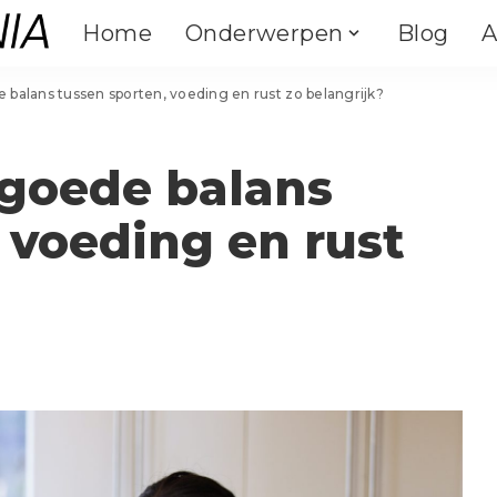
Home
Onderwerpen
Blog
A
Binnensporten
Outdoor
balans tussen sporten, voeding en rust zo belangrijk?
Fitness
Fietsen
Binnensporten
Outdoor
Crossfit
Kamperen
Fitness
Vechtsporten
Fietsen
Klimmen
goede balans
Crossfit
Yoga & Pilates
Kamperen
Atletiek
 voeding en rust
Vechtsporten
Darts
Klimmen
Paardrijden
Yoga & Pilates
Atletiek
Hengelsport
Darts
Paardrijden
Zwemmen
Hengelsport
Zwemmen