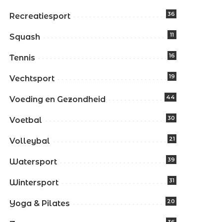
36
Recreatiesport
11
Squash
16
Tennis
19
Vechtsport
44
Voeding en Gezondheid
30
Voetbal
21
Volleybal
39
Watersport
31
Wintersport
20
Yoga & Pilates