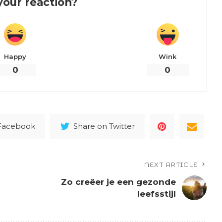
your reaction?
Happy
Wink
0
0
 Facebook
Share on Twitter
NEXT ARTICLE
Zo creëer je een gezonde
leefsstijl