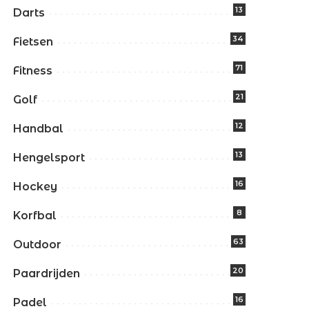
13
Darts
34
Fietsen
71
Fitness
21
Golf
12
Handbal
13
Hengelsport
16
Hockey
8
Korfbal
63
Outdoor
20
Paardrijden
16
Padel