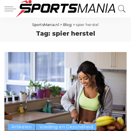
SportsMania.nl
>
Blog
>
spier herstel
Tag:
spier herstel
Artikelen
Voeding en Gezondheid