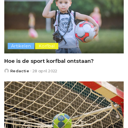
Artikelen
Korfbal
Hoe is de sport korfbal ontstaan?
Redactie
28 april 2022
Posted
by