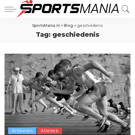
SportsMania.nl
>
Blog
>
geschiedenis
Tag:
geschiedenis
Artikelen
Atletiek