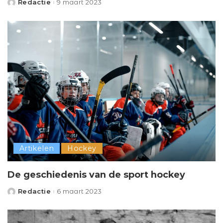
Redactie
9 maart 2023
Posted
by
Artikelen
Hockey
De geschiedenis van de sport hockey
Redactie
6 maart 2023
Posted
by