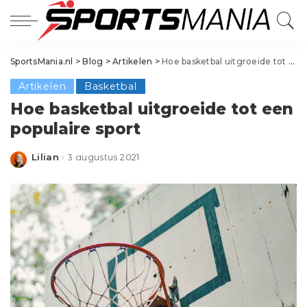
SportsMania.nl
>
Blog
>
Artikelen
>
Hoe basketbal uitgroeide tot een populaire sport
Artikelen
Basketbal
Hoe basketbal uitgroeide tot een
populaire sport
Lilian
3 augustus 2021
Posted
by