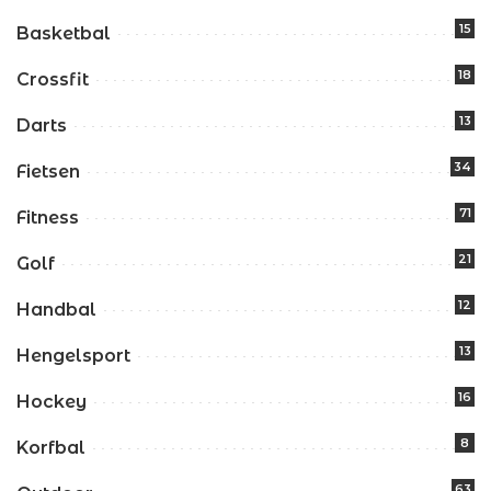
15
Basketbal
18
Crossfit
13
Darts
34
Fietsen
71
Fitness
21
Golf
12
Handbal
13
Hengelsport
16
Hockey
8
Korfbal
63