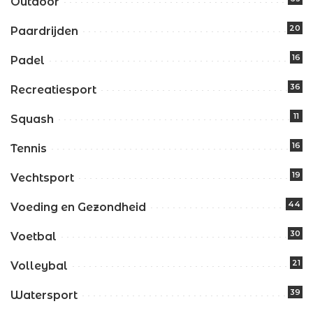
Outdoor
20
Paardrijden
16
Padel
36
Recreatiesport
11
Squash
16
Tennis
19
Vechtsport
44
Voeding en Gezondheid
30
Voetbal
21
Volleybal
39
Watersport