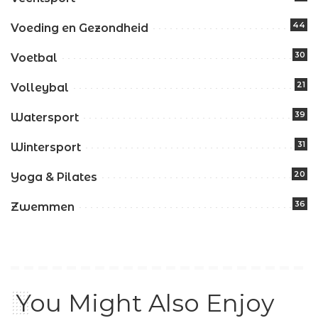
44
Voeding en Gezondheid
30
Voetbal
21
Volleybal
39
Watersport
31
Wintersport
20
Yoga & Pilates
36
Zwemmen
You Might Also Enjoy