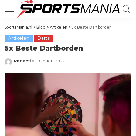
SportsMania.nl
>
Blog
>
Artikelen
>
5x Beste Dartborden
Artikelen
Darts
5x Beste Dartborden
Redactie
9 maart 2022
Posted
by