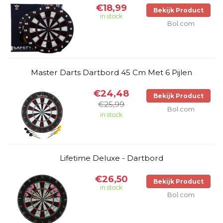
€18,99
Bekijk Product
in stock
Bol.com
Master Darts Dartbord 45 Cm Met 6 Pijlen
€24,48
Bekijk Product
€25,99
Bol.com
in stock
Lifetime Deluxe - Dartbord
€26,50
Bekijk Product
in stock
Bol.com