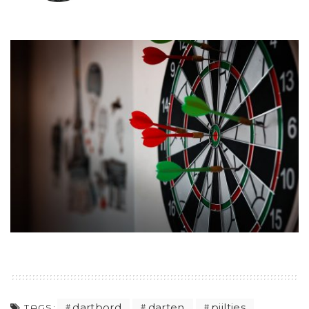
dartbord
darten
pijltjes
TAGS: