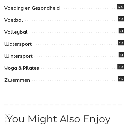
44
Voeding en Gezondheid
30
Voetbal
21
Volleybal
39
Watersport
31
Wintersport
20
Yoga & Pilates
36
Zwemmen
You Might Also Enjoy