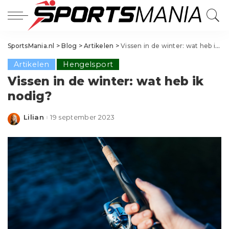
SportsMania.nl
>
Blog
>
Artikelen
>
Vissen in de winter: wat heb ik nodig?
Artikelen
Hengelsport
Vissen in de winter: wat heb ik
nodig?
Lilian
19 september 2023
Posted
by