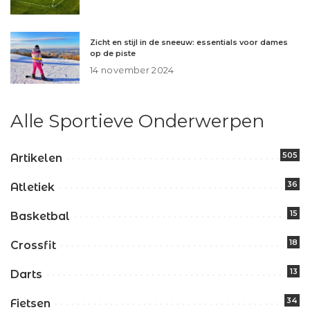
Zicht en stijl in de sneeuw: essentials voor dames
op de piste
14 november 2024
Alle Sportieve Onderwerpen
505
Artikelen
36
Atletiek
15
Basketbal
18
Crossfit
13
Darts
34
Fietsen