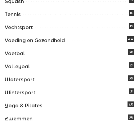
Squash
16
Tennis
19
Vechtsport
44
Voeding en Gezondheid
30
Voetbal
21
Volleybal
39
Watersport
31
Wintersport
20
Yoga & Pilates
36
Zwemmen