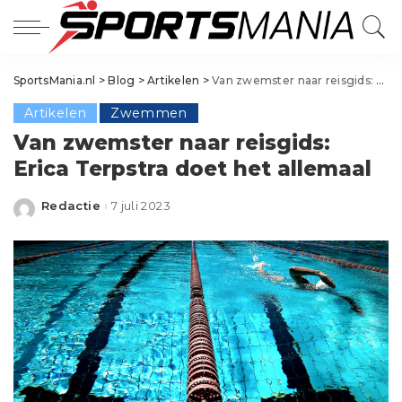
SportsMania.nl
>
Blog
>
Artikelen
>
Van zwemster naar reisgids: Erica Terpstra doet het allemaal
Artikelen
Zwemmen
Van zwemster naar reisgids:
Erica Terpstra doet het allemaal
Redactie
7 juli 2023
Posted
by