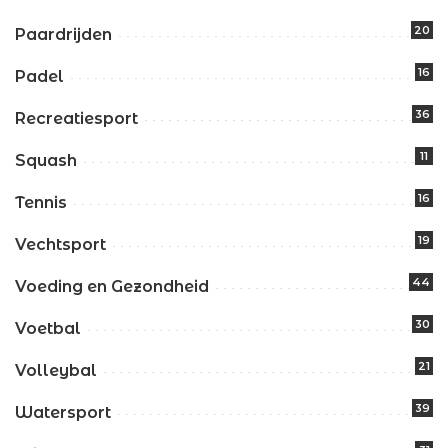
20
Paardrijden
16
Padel
36
Recreatiesport
11
Squash
16
Tennis
19
Vechtsport
44
Voeding en Gezondheid
30
Voetbal
21
Volleybal
39
Watersport