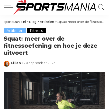
SportsMania.nl
>
Blog
>
Artikelen
>
Squat: meer over de fitnessoefening en hoe je deze uitvoert
Artikelen
Fitness
Squat: meer over de
fitnessoefening en hoe je deze
uitvoert
Lilian
20 september 2023
Posted
by