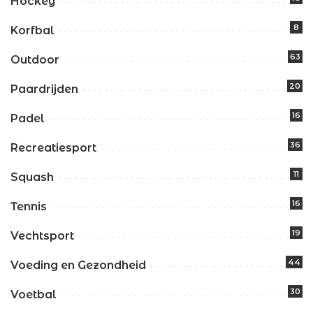
Hockey
8
Korfbal
63
Outdoor
20
Paardrijden
16
Padel
36
Recreatiesport
11
Squash
16
Tennis
19
Vechtsport
44
Voeding en Gezondheid
30
Voetbal