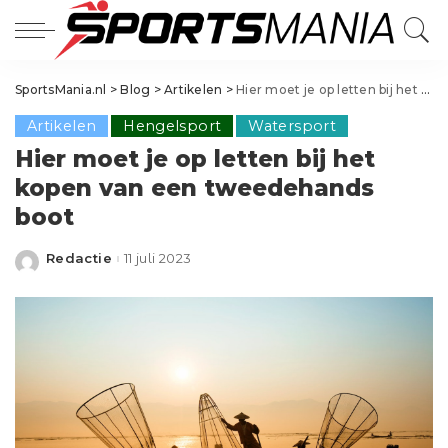
SportsMania.nl
>
Blog
>
Artikelen
>
Hier moet je op letten bij het kopen van een tweedehands boot
Artikelen
Hengelsport
Watersport
Hier moet je op letten bij het
kopen van een tweedehands
boot
Redactie
11 juli 2023
Posted
by