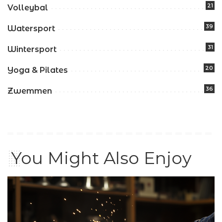
21
Volleybal
39
Watersport
31
Wintersport
20
Yoga & Pilates
36
Zwemmen
You Might Also Enjoy