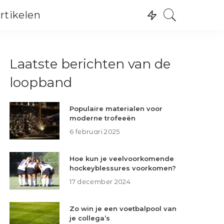
rtikelen
Recreatie
Wintersport
Recreatie
Laatste berichten van de
Watersport
Wintersport
Skating
loopband
Watersport
Skating
Populaire materialen voor
moderne trofeeën
6 februari 2025
Hoe kun je veelvoorkomende
hockeyblessures voorkomen?
17 december 2024
Zo win je een voetbalpool van
je collega’s