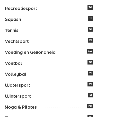
36
Recreatiesport
11
Squash
16
Tennis
19
Vechtsport
44
Voeding en Gezondheid
30
Voetbal
21
Volleybal
39
Watersport
31
Wintersport
20
Yoga & Pilates