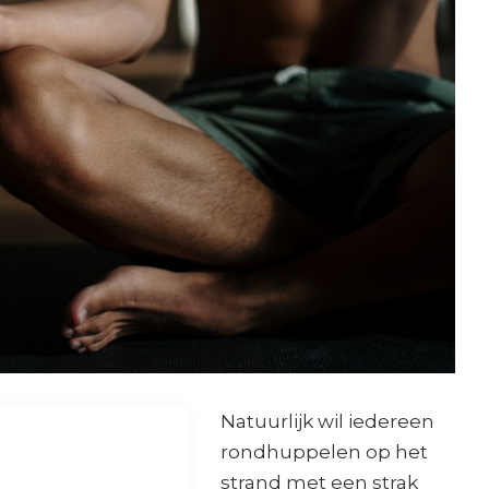
Natuurlijk wil iedereen
rondhuppelen op het
strand met een strak