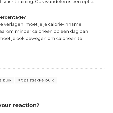
f krachttraining. Ook wandelen is een optie.
tpercentage?
e verlagen, moet je je calorie-inname
daarom minder calorieën op een dag dan
moet je ook bewegen om calorieën te
e buik
tips strakke buik
your reaction?