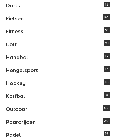
13
Darts
34
Fietsen
71
Fitness
21
Golf
12
Handbal
13
Hengelsport
16
Hockey
8
Korfbal
63
Outdoor
20
Paardrijden
16
Padel