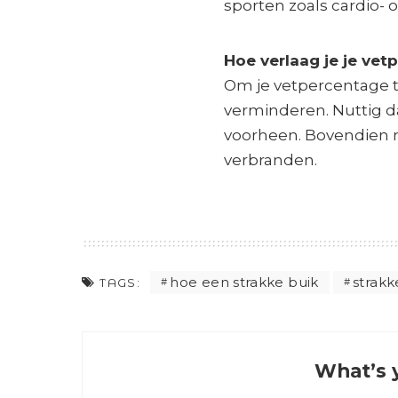
sporten zoals cardio- o
Hoe verlaag je je ve
Om je vetpercentage t
verminderen. Nuttig 
voorheen. Bovendien 
verbranden.
hoe een strakke buik
strakk
TAGS:
What’s 