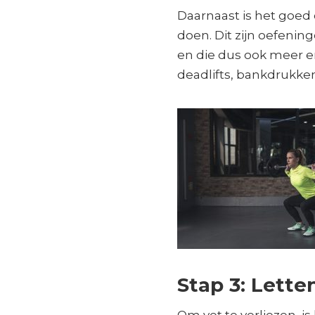
Daarnaast is het goe
doen. Dit zijn oefeni
en die dus ook meer en
deadlifts, bankdrukk
Stap 3: Lette