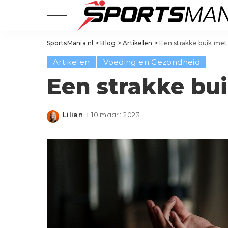
Balsporten
SportsMania.nl
>
Blog
>
Artikelen
>
Een strakke buik met
Voetbal
Balsporten
Artikelen
Voeding en Gezondheid
Hockey
Voetbal
Padel
Een strakke bui
Hockey
Tennis
Padel
Basketbal
Lilian
10 maart 2023
Posted
Tennis
Golf
by
Basketbal
Handbal
Golf
Korfbal
Handbal
Volleybal
Korfbal
Squash
Volleybal
Squash