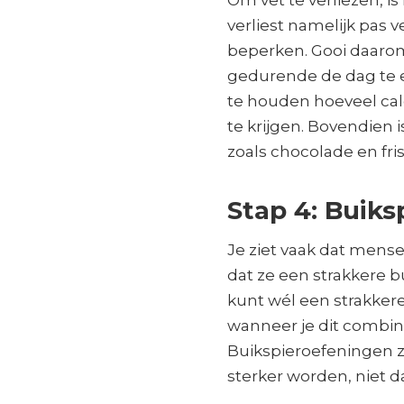
Om vet te verliezen, i
verliest namelijk pas 
beperken. Gooi daaro
gedurende de dag te e
te houden hoeveel calo
te krijgen. Bovendien i
zoals chocolade en fris
Stap 4: Buik
Je ziet vaak dat mens
dat ze een strakkere bu
kunt wél een strakker
wanneer je dit combin
Buikspieroefeningen z
sterker worden, niet dat