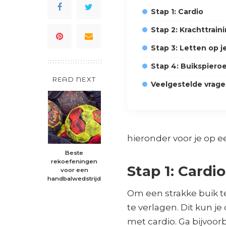
Stap 1: Cardio
Stap 2: Krachttrain
Stap 3: Letten op j
Stap 4: Buikspiero
READ NEXT
Veelgestelde vrag
hieronder voor je op een
Beste
rekoefeningen
Stap 1: Cardio
voor een
handbalwedstrijd
Om een strakke buik te
te verlagen. Dit kun j
met cardio. Ga bijvoo