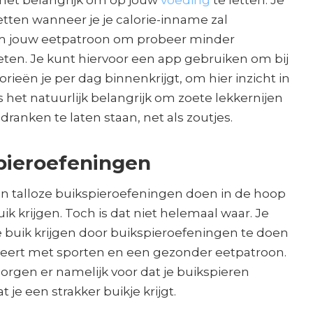
s het belangrijk om op jouw
voeding
te letten. Je
vetten wanneer je je calorie-inname zal
m jouw eetpatroon om probeer minder
ten. Je kunt hiervoor een app gebruiken om bij
rieën je per dag binnenkrijgt, om hier inzicht in
s het natuurlijk belangrijk om zoete lekkernijen
dranken te laten staan, net als zoutjes.
spieroefeningen
en talloze buikspieroefeningen doen in de hoop
ik krijgen. Toch is dat niet helemaal waar. Je
e buik krijgen door buikspieroefeningen te doen
eert met sporten en een gezonder eetpatroon.
orgen er namelijk voor dat je buikspieren
 je een strakker buikje krijgt.