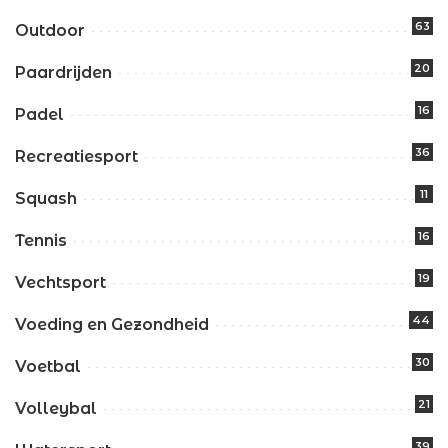
63
Outdoor
20
Paardrijden
16
Padel
36
Recreatiesport
11
Squash
16
Tennis
19
Vechtsport
44
Voeding en Gezondheid
30
Voetbal
21
Volleybal
39