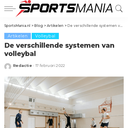
SportsMania.nl
>
Blog
>
Artikelen
>
De verschillende systemen van volleybal
Artikelen
Volleybal
De verschillende systemen van
volleybal
Redactie
17 februari 2022
Posted
by