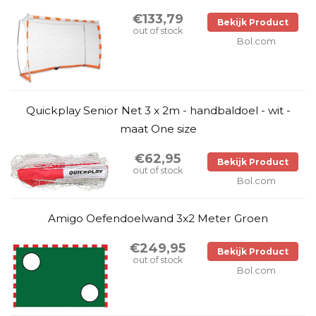
€133,79
Bekijk Product
out of stock
Bol.com
Quickplay Senior Net 3 x 2m - handbaldoel - wit -
maat One size
€62,95
Bekijk Product
out of stock
Bol.com
Amigo Oefendoelwand 3x2 Meter Groen
€249,95
Bekijk Product
out of stock
Bol.com