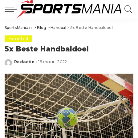
SportsMania.nl
>
Blog
>
Handbal
>
5x Beste Handbaldoel
Handbal
5x Beste Handbaldoel
Redactie
16 maart 2022
Posted
by