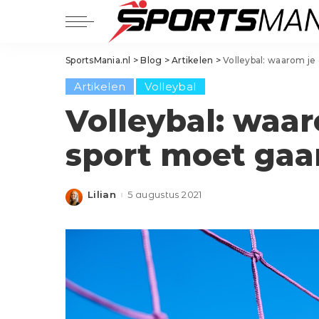
Balsporten
SportsMania.nl
>
Blog
>
Artikelen
>
Volleybal: waarom je
Voetbal
Balsporten
Artikelen
Volleybal
Hockey
Voetbal
Padel
Volleybal: waar
Hockey
Tennis
sport moet gaa
Padel
Basketbal
Tennis
Golf
Basketbal
Handbal
Lilian
5 augustus 2021
Posted
by
Golf
Korfbal
Handbal
Volleybal
Korfbal
Squash
Volleybal
Squash