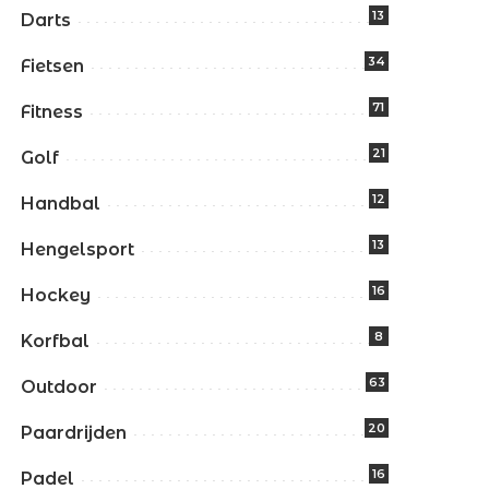
13
Darts
34
Fietsen
71
Fitness
21
Golf
12
Handbal
13
Hengelsport
16
Hockey
8
Korfbal
63
Outdoor
20
Paardrijden
16
Padel