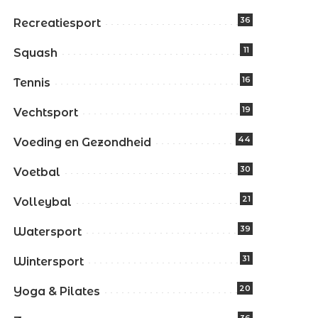
36
Recreatiesport
11
Squash
16
Tennis
19
Vechtsport
44
Voeding en Gezondheid
30
Voetbal
21
Volleybal
39
Watersport
31
Wintersport
20
Yoga & Pilates