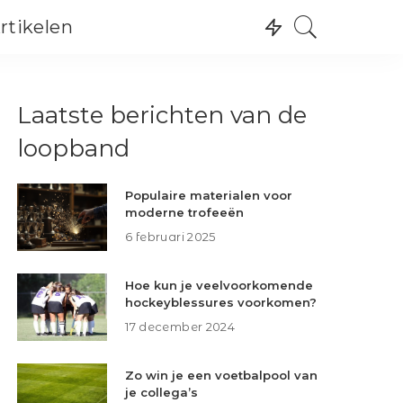
rtikelen
Recreatie
Wintersport
Recreatie
Laatste berichten van de
Watersport
Wintersport
Skating
loopband
Watersport
Skating
Populaire materialen voor
moderne trofeeën
6 februari 2025
Hoe kun je veelvoorkomende
hockeyblessures voorkomen?
17 december 2024
Zo win je een voetbalpool van
je collega’s