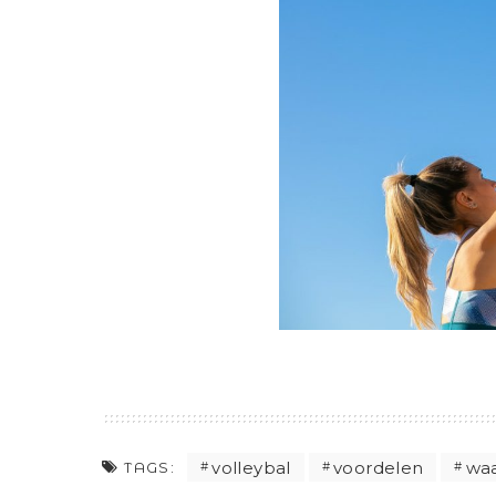
volleybal
voordelen
waa
TAGS: