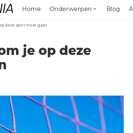
Home
Onderwerpen
Blog
A
Binnensporten
Outdoor
 op deze sport moet gaan
Fitness
Fietsen
Binnensporten
Outdoor
Crossfit
Kamperen
Fitness
Vechtsporten
Fietsen
Klimmen
om je op deze
Crossfit
Yoga & Pilates
Kamperen
Atletiek
n
Vechtsporten
Darts
Klimmen
Paardrijden
Yoga & Pilates
Atletiek
Hengelsport
Darts
Paardrijden
Zwemmen
Hengelsport
Zwemmen