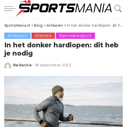
SportsMania.nl
>
Blog
>
Artikelen
>
In het donker hardlopen: dit heb je nodig
Artikelen
Atletiek
Recreatiesport
In het donker hardlopen: dit heb
je nodig
Redactie
18 september 2023
Posted
by