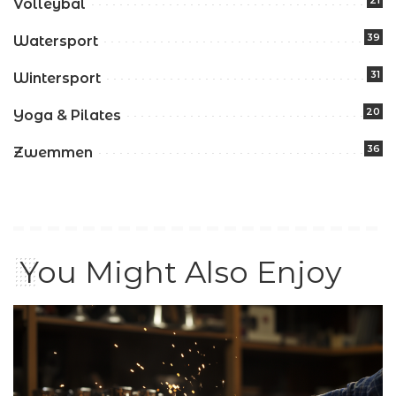
Volleybal
39
Watersport
31
Wintersport
20
Yoga & Pilates
36
Zwemmen
You Might Also Enjoy