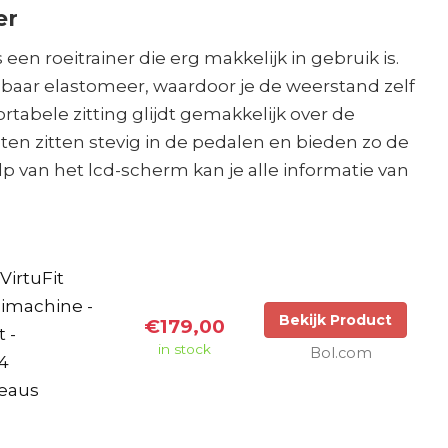
er
is een roeitrainer die erg makkelijk in gebruik is.
lbaar elastomeer, waardoor je de weerstand zelf
tabele zitting glijdt gemakkelijk over de
eten zitten stevig in de pedalen en bieden zo de
lp van het lcd-scherm kan je alle informatie van
 VirtuFit
eimachine -
Bekijk Product
€179,00
 -
in stock
Bol.com
 4
veaus