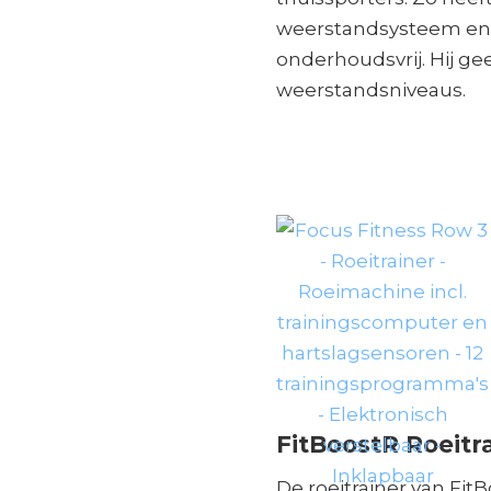
weerstandsysteem en st
onderhoudsvrij. Hij ge
weerstandsniveaus.
FitBoostR Roeitr
De roeitrainer van Fit