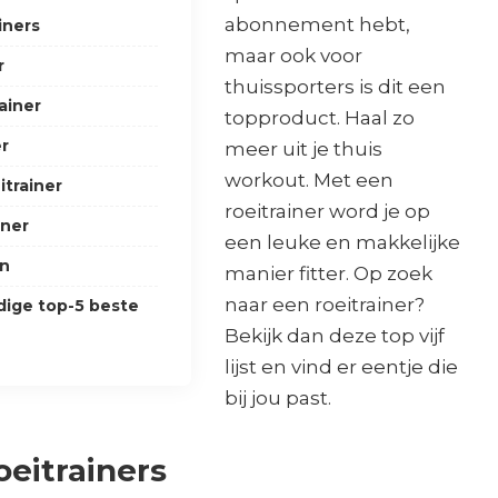
abonnement hebt,
iners
maar ook voor
r
thuissporters is dit een
ainer
topproduct. Haal zo
er
meer uit je thuis
workout. Met een
itrainer
roeitrainer word je op
iner
een leuke en makkelijke
en
manier fitter. Op zoek
naar een roeitrainer?
edige top-5 beste
Bekijk dan deze top vijf
lijst en vind er eentje die
bij jou past.
oeitrainers