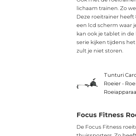
lichaam trainen. Zo w
Deze roeitrainer heef
een lcd scherm waar j
kan ook je tablet in d
serie kijken tijdens het
zult je niet storen.
Tunturi Card
Roeier - Ro
Roeiapparaa
Focus Fitness Ro
De Focus Fitness roeit
thuissporters. Zo heef