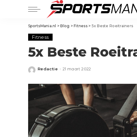
Balsporten
SportsMania.nl
>
Blog
>
Fitness
>
5x Beste Roeitrainers
Voetbal
Balsporten
Fitness
Hockey
Voetbal
Padel
5x Beste Roeitr
Hockey
Tennis
Padel
Basketbal
Redactie
21 maart 2022
Posted
Tennis
Golf
by
Basketbal
Handbal
Golf
Korfbal
Handbal
Volleybal
Korfbal
Squash
Volleybal
Squash