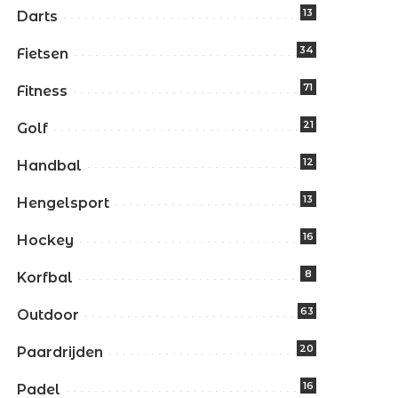
13
Darts
34
Fietsen
71
Fitness
21
Golf
12
Handbal
13
Hengelsport
16
Hockey
8
Korfbal
63
Outdoor
20
Paardrijden
16
Padel