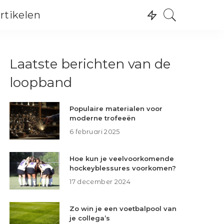
rtikelen
Recreatie
Wintersport
Recreatie
Laatste berichten van de
Watersport
Wintersport
Skating
loopband
Watersport
Skating
Populaire materialen voor
moderne trofeeën
6 februari 2025
Hoe kun je veelvoorkomende
hockeyblessures voorkomen?
17 december 2024
Zo win je een voetbalpool van
je collega’s