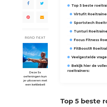
Top 5 beste roeitra
Virtufit Roeitraine
Sportstech Roeitr
Tunturi Roeitrain
READ NEXT
Focus Fitness Roe
FitBoostR Roeitra
Veelgestelde vrag
Bekijk hier de voll
roeitrainers:
Deze 5x
oefeningen kun
je uitvoeren met
een kettlebell
Top 5 beste r