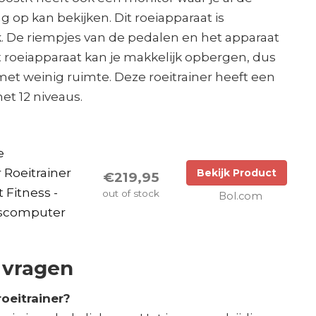
ng op kan bekijken. Dit roeiapparaat is
k. De riempjes van de pedalen en het apparaat
Dit roeiapparaat kan je makkelijk opbergen, dus
et weinig ruimte. Deze roeitrainer heeft een
t 12 niveaus.
e
 Roeitrainer
Bekijk Product
€219,95
 Fitness -
out of stock
Bol.com
gscomputer
 vragen
roeitrainer?