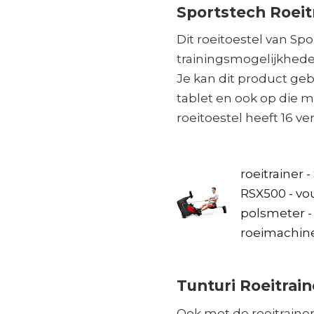
Sportstech Roeit
Dit roeitoestel van Sp
trainingsmogelijkheden
Je kan dit product ge
tablet en ook op die ma
roeitoestel heeft 16 v
roeitrainer 
RSX500 - vo
polsmeter -
roeimachin
Tunturi Roeitrain
Ook met de roeitrainer