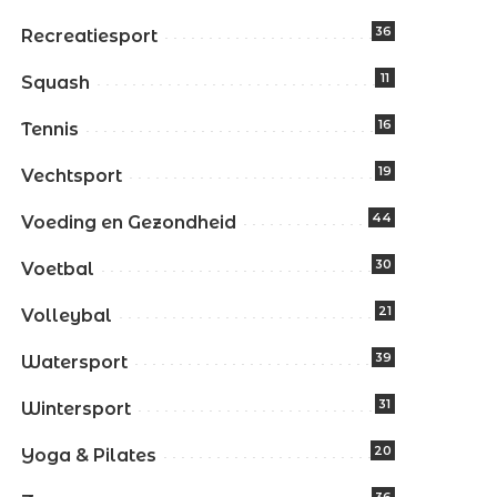
36
Recreatiesport
11
Squash
16
Tennis
19
Vechtsport
44
Voeding en Gezondheid
30
Voetbal
21
Volleybal
39
Watersport
31
Wintersport
20
Yoga & Pilates