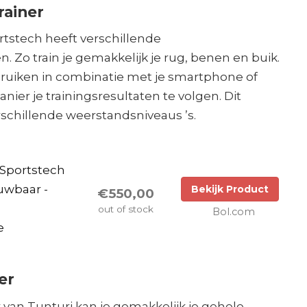
rainer
ortstech heeft verschillende
. Zo train je gemakkelijk je rug, benen en buik.
bruiken in combinatie met je smartphone of
nier je trainingsresultaten te volgen. Dit
erschillende weerstandsniveaus ’s.
- Sportstech
uwbaar -
Bekijk Product
€550,00
out of stock
Bol.com
e
er
 van Tunturi kan je gemakkelijk je gehele