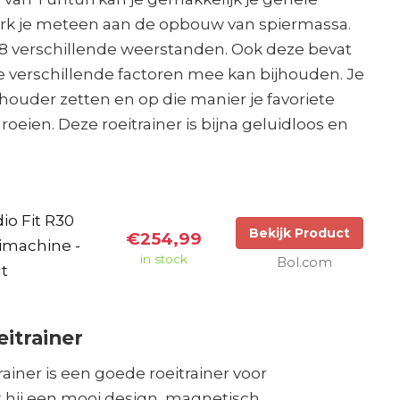
erk je meteen aan de opbouw van spiermassa.
t 8 verschillende weerstanden. Ook deze bevat
e verschillende factoren mee kan bijhouden. Je
e houder zetten en op die manier je favoriete
 roeien. Deze roeitrainer is bijna geluidloos en
io Fit R30
Bekijk Product
€254,99
eimachine -
in stock
Bol.com
t
eitrainer
rainer is een goede roeitrainer voor
t hij een mooi design, magnetisch