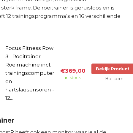
erk frame. De roeitrainer is geruisloos en is
eft 12 trainingsprogramma’s en 16 verschillende
Focus Fitness Row
3 - Roeitrainer -
Roeimachine incl.
Bekijk Product
€369,00
trainingscomputer
in stock
Bol.com
en
hartslagsensoren -
12...
ainer
BoostR heeft ook een monitor waar je al de