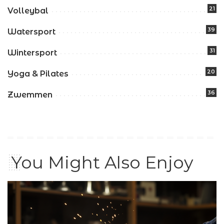
21
Volleybal
39
Watersport
31
Wintersport
20
Yoga & Pilates
36
Zwemmen
You Might Also Enjoy