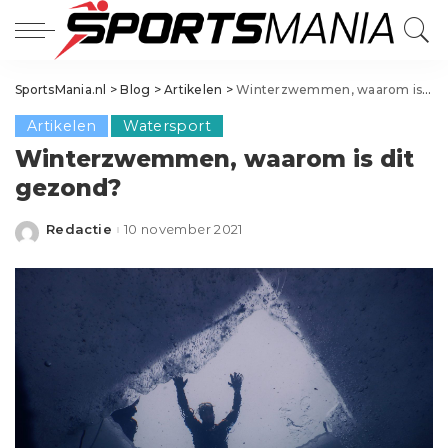
SportsMania.nl
>
Blog
>
Artikelen
>
Winterzwemmen, waarom is dit gezond?
Artikelen
Watersport
Winterzwemmen, waarom is dit
gezond?
Redactie
10 november 2021
Posted
by