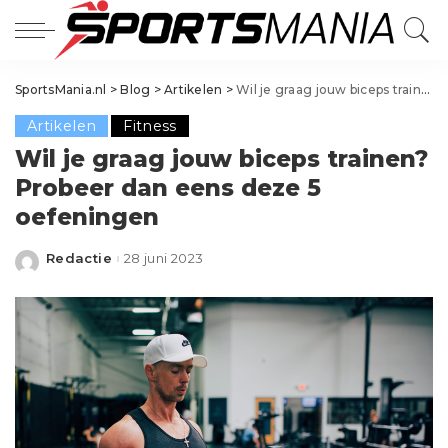
SportsMania.nl
>
Blog
>
Artikelen
>
Wil je graag jouw biceps trainen? Probeer dan eens deze 5 oefeningen
Artikelen
Fitness
Wil je graag jouw biceps trainen?
Probeer dan eens deze 5
oefeningen
Redactie
28 juni 2023
Posted
by