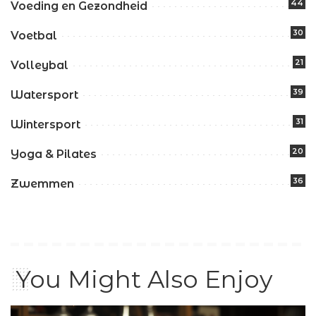
44
Voeding en Gezondheid
30
Voetbal
21
Volleybal
39
Watersport
31
Wintersport
20
Yoga & Pilates
36
Zwemmen
You Might Also Enjoy