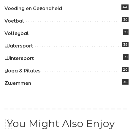
44
Voeding en Gezondheid
30
Voetbal
21
Volleybal
39
Watersport
31
Wintersport
20
Yoga & Pilates
36
Zwemmen
You Might Also Enjoy