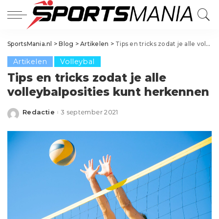
SportsMania.nl
>
Blog
>
Artikelen
>
Tips en tricks zodat je alle volleybalposities kunt herkennen
Artikelen
Volleybal
Tips en tricks zodat je alle
volleybalposities kunt herkennen
Redactie
3 september 2021
Posted
by