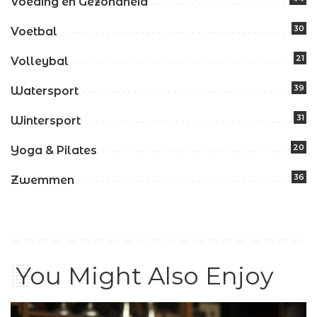
Voeding en Gezondheid
30
Voetbal
21
Volleybal
39
Watersport
31
Wintersport
20
Yoga & Pilates
36
Zwemmen
You Might Also Enjoy