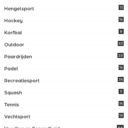
13
Hengelsport
16
Hockey
8
Korfbal
63
Outdoor
20
Paardrijden
16
Padel
36
Recreatiesport
11
Squash
16
Tennis
19
Vechtsport
44