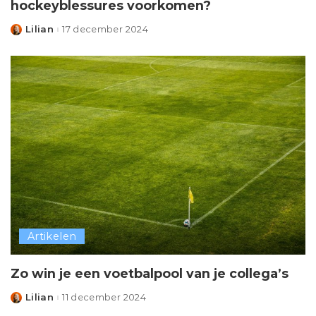
hockeyblessures voorkomen?
Lilian
17 december 2024
Posted
by
Artikelen
Zo win je een voetbalpool van je collega’s
Lilian
11 december 2024
Posted
by