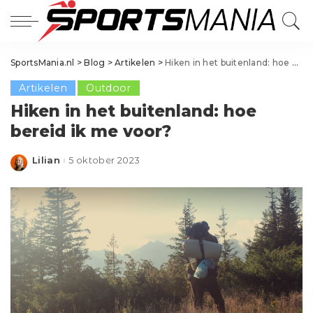
SportsMania.nl
>
Blog
>
Artikelen
>
Hiken in het buitenland: hoe bereid ik me voor?
Artikelen
Outdoor
Hiken in het buitenland: hoe
bereid ik me voor?
Lilian
5 oktober 2023
Posted
by