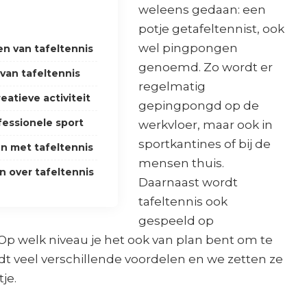
weleens gedaan: een
potje getafeltennist, ook
wel pingpongen
en van tafeltennis
genoemd. Zo wordt er
van tafeltennis
regelmatig
eatieve activiteit
gepingpongd op de
fessionele sport
werkvloer, maar ook in
sportkantines of bij de
n met tafeltennis
mensen thuis.
n over tafeltennis
Daarnaast wordt
tafeltennis ook
gespeeld op
Op welk niveau je het ook van plan bent om te
edt veel verschillende voordelen en we zetten ze
tje.