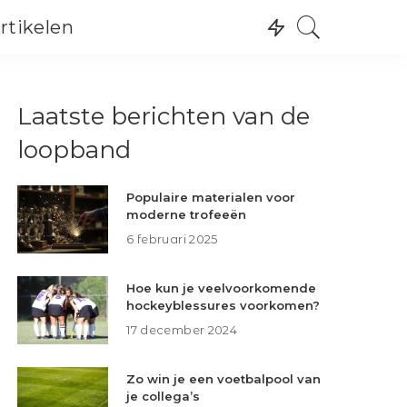
rtikelen
Recreatie
Wintersport
Recreatie
Laatste berichten van de
Watersport
Wintersport
Skating
loopband
Watersport
Skating
Populaire materialen voor
moderne trofeeën
6 februari 2025
Hoe kun je veelvoorkomende
hockeyblessures voorkomen?
17 december 2024
Zo win je een voetbalpool van
je collega’s