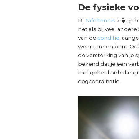
De fysieke vo
Bij
tafeltennis
krijg je
net als bij veel ande
van de
conditie
, aange
weer rennen bent. Ook
de versterking van je 
bekend dat je een verb
niet geheel onbelangrij
oogcoördinatie.