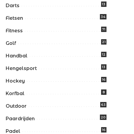
13
Darts
34
Fietsen
71
Fitness
21
Golf
12
Handbal
13
Hengelsport
16
Hockey
8
Korfbal
63
Outdoor
20
Paardrijden
16
Padel