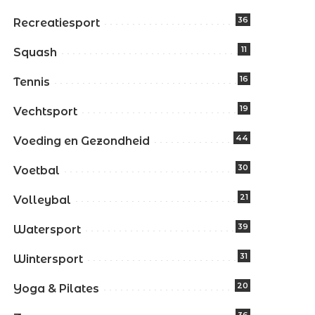
36
Recreatiesport
11
Squash
16
Tennis
19
Vechtsport
44
Voeding en Gezondheid
30
Voetbal
21
Volleybal
39
Watersport
31
Wintersport
20
Yoga & Pilates