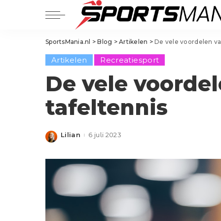
Balsporten
SportsMania.nl
>
Blog
>
Artikelen
>
De vele voordelen va
Voetbal
Balsporten
Artikelen
Recreatiesport
Hockey
Voetbal
Padel
De vele voordel
Hockey
Tennis
tafeltennis
Padel
Basketbal
Tennis
Golf
Basketbal
Handbal
Lilian
6 juli 2023
Posted
by
Golf
Korfbal
Handbal
Volleybal
Korfbal
Squash
Volleybal
Squash