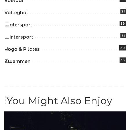
Voetbal
21
Volleybal
39
Watersport
31
Wintersport
20
Yoga & Pilates
36
Zwemmen
You Might Also Enjoy