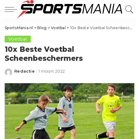
SportsMania.nl
>
Blog
>
Voetbal
>
10x Beste Voetbal Scheenbeschermers
Voetbal
10x Beste Voetbal
Scheenbeschermers
Redactie
1 maart 2022
Posted
by