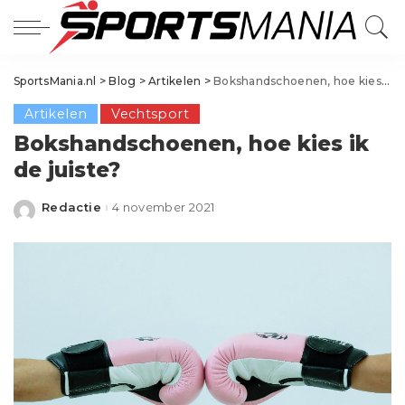
SportsMania.nl
>
Blog
>
Artikelen
>
Bokshandschoenen, hoe kies ik de juiste?
Artikelen
Vechtsport
Bokshandschoenen, hoe kies ik
de juiste?
Redactie
4 november 2021
Posted
by