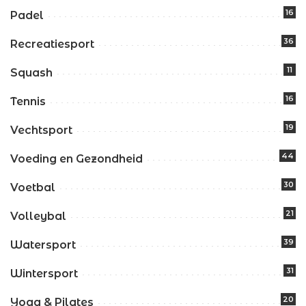
16
Padel
36
Recreatiesport
11
Squash
16
Tennis
19
Vechtsport
44
Voeding en Gezondheid
30
Voetbal
21
Volleybal
39
Watersport
31
Wintersport
20
Yoga & Pilates