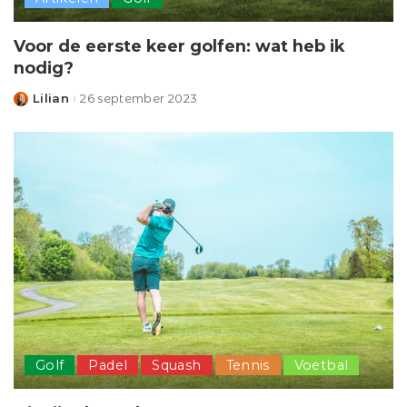
Voor de eerste keer golfen: wat heb ik
nodig?
Lilian
26 september 2023
Posted
by
Golf
Padel
Squash
Tennis
Voetbal