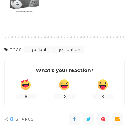
golfbal
golfballen
TAGS:
What’s your reaction?
0
0
0
0
SHARES