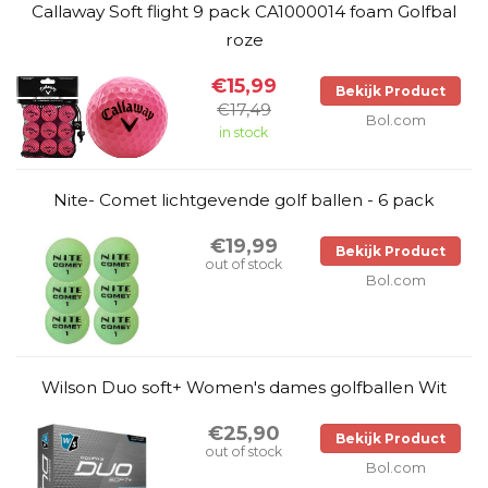
Callaway Soft flight 9 pack CA1000014 foam Golfbal
roze
€15,99
Bekijk Product
€17,49
Bol.com
in stock
Nite- Comet lichtgevende golf ballen - 6 pack
€19,99
Bekijk Product
out of stock
Bol.com
Wilson Duo soft+ Women's dames golfballen Wit
€25,90
Bekijk Product
out of stock
Bol.com