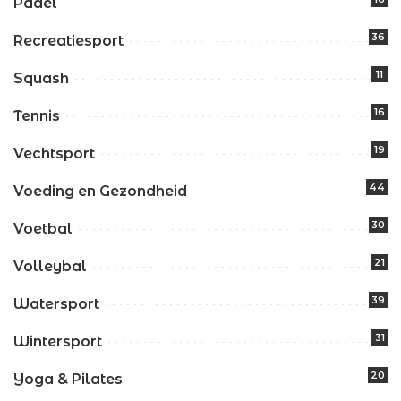
Padel
36
Recreatiesport
11
Squash
16
Tennis
19
Vechtsport
44
Voeding en Gezondheid
30
Voetbal
21
Volleybal
39
Watersport
31
Wintersport
20
Yoga & Pilates