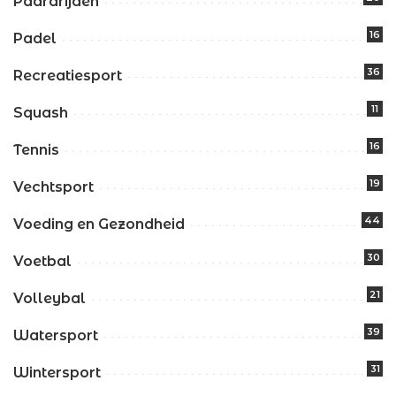
Paardrijden
16
Padel
36
Recreatiesport
11
Squash
16
Tennis
19
Vechtsport
44
Voeding en Gezondheid
30
Voetbal
21
Volleybal
39
Watersport
31
Wintersport