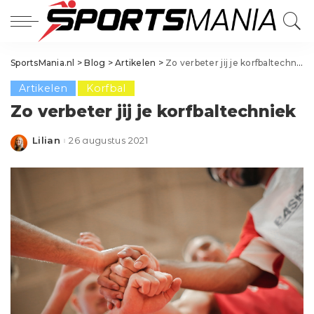
SportsMania.nl
>
Blog
>
Artikelen
>
Zo verbeter jij je korfbaltechniek
Artikelen
Korfbal
Zo verbeter jij je korfbaltechniek
Lilian
26 augustus 2021
Posted
by