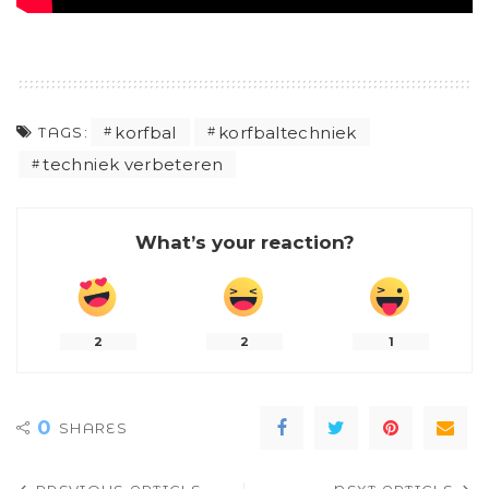
korfbal
korfbaltechniek
TAGS:
techniek verbeteren
What’s your reaction?
2
2
1
0
SHARES