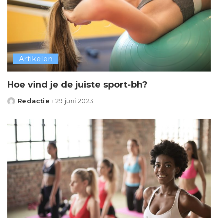
Artikelen
Hoe vind je de juiste sport-bh?
Redactie
29 juni 2023
Posted
by