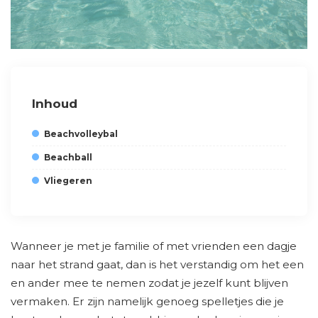
Inhoud
Beachvolleybal
Beachball
Vliegeren
Wanneer je met je familie of met vrienden een dagje
naar het strand gaat, dan is het verstandig om het een
en ander mee te nemen zodat je jezelf kunt blijven
vermaken. Er zijn namelijk genoeg spelletjes die je