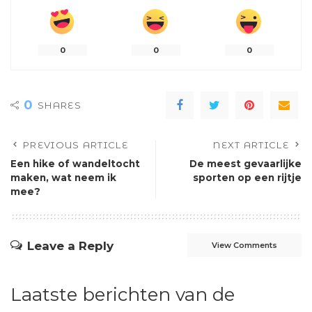
0
0
0
0
SHARES
PREVIOUS ARTICLE
NEXT ARTICLE
Een hike of wandeltocht
De meest gevaarlijke
maken, wat neem ik
sporten op een rijtje
mee?
Leave a Reply
View Comments
Laatste berichten van de