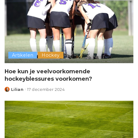
Artikelen
Hockey
Hoe kun je veelvoorkomende
hockeyblessures voorkomen?
Lilian
17 december 2024
Posted
by