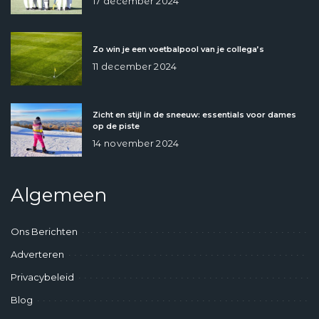
17 december 2024
Zo win je een voetbalpool van je collega’s
11 december 2024
Zicht en stijl in de sneeuw: essentials voor dames
op de piste
14 november 2024
Algemeen
Ons Berichten
Adverteren
Privacybeleid
Blog