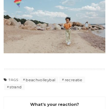
beachvolleybal
recreatie
TAGS:
strand
What’s your reaction?