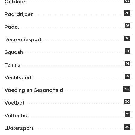
63
Outdoor
20
Paardrijden
16
Padel
36
Recreatiesport
11
Squash
16
Tennis
19
Vechtsport
44
Voeding en Gezondheid
30
Voetbal
21
Volleybal
39
Watersport