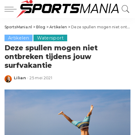
SportsMania.nl
>
Blog
>
Artikelen
>
Deze spullen mogen niet ontbreken tijdens jouw surfvakantie
Artikelen
Watersport
Deze spullen mogen niet
ontbreken tijdens jouw
surfvakantie
Lilian
25 mei 2021
Posted
by