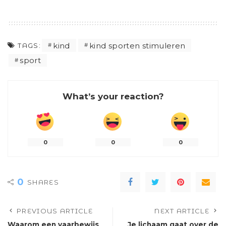
kind
kind sporten stimuleren
TAGS:
sport
What’s your reaction?
0
0
0
0
SHARES
PREVIOUS ARTICLE
NEXT ARTICLE
Waarom een vaarbewijs
Je lichaam gaat over de