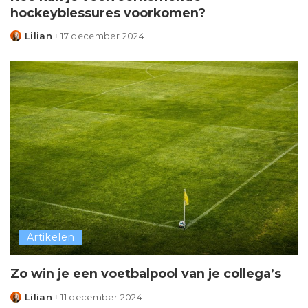
hockeyblessures voorkomen?
Lilian
17 december 2024
Posted
by
Artikelen
Zo win je een voetbalpool van je collega’s
Lilian
11 december 2024
Posted