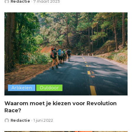
Redactie
7 maart 2023
Posted
by
Artikelen
Outdoor
Waarom moet je kiezen voor Revolution
Race?
Redactie
1 juni 2022
Posted
by