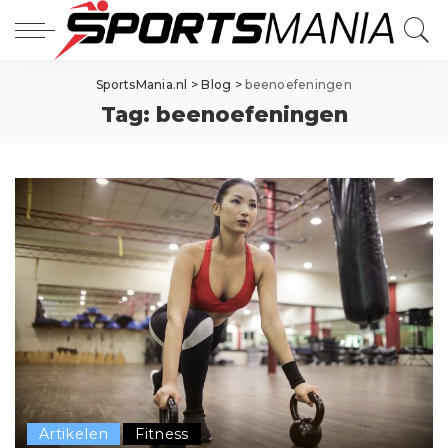
SportsMania.nl
>
Blog
>
beenoefeningen
Tag:
beenoefeningen
Artikelen
Fitness