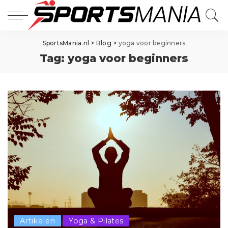
SportsMania.nl
>
Blog
>
yoga voor beginners
Tag:
yoga voor beginners
Artikelen
Yoga & Pilates