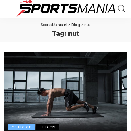
SportsMania.nl
>
Blog
>
nut
Tag:
nut
Artikelen
Fitness