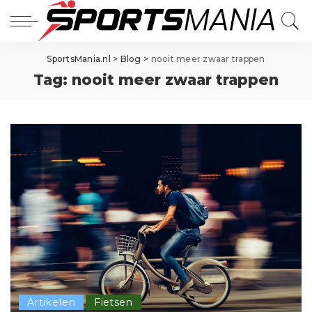
SportsMania.nl
>
Blog
>
nooit meer zwaar trappen
Tag:
nooit meer zwaar trappen
Artikelen
Fietsen