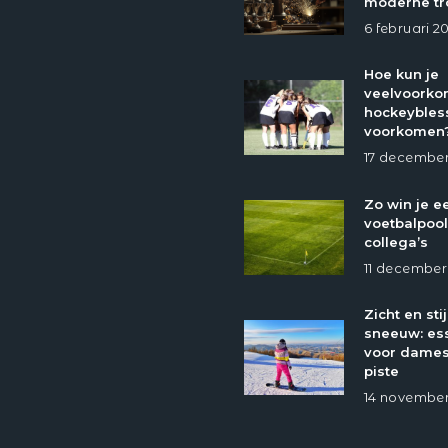
moderne tr
6 februari 2
Hoe kun je
veelvoork
hockeybles
voorkomen
17 december
Zo win je e
voetbalpool
collega’s
11 december
Zicht en stij
sneeuw: ess
voor dames
piste
14 november