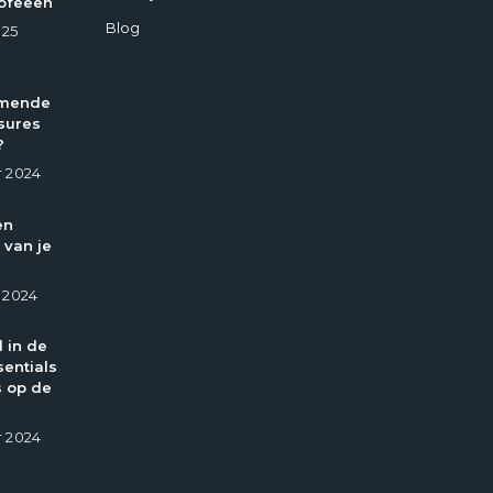
ofeeën
Blog
025
omende
sures
?
 2024
en
 van je
 2024
l in de
entials
 op de
 2024