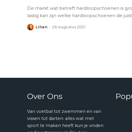
De markt wat betreft hardloopschoenen is groo
lastig kan zijn welke hardloopschoenen de juist
Lilian
26 augustus 2021
Posted
by
Over Ons
Popu
Van voetbal tot zwemmen en van
vissen tot darten: alles wat met
sport te maken heeft kun je vinden