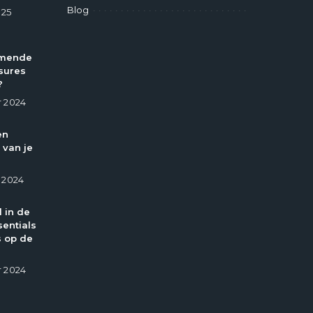
Blog
025
omende
sures
?
 2024
en
 van je
 2024
l in de
entials
 op de
 2024