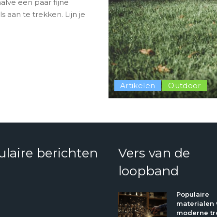
alve een paar fijne
 aan te trekken. Lijn je
Artikelen
Outdoor
laire berichten
Vers van de
loopband
Populaire
materialen 
moderne tr