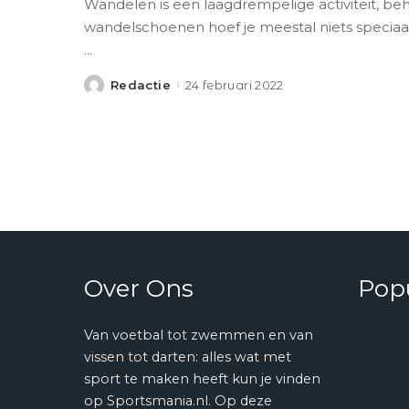
Wandelen is een laagdrempelige activiteit, beh
wandelschoenen hoef je meestal niets speciaals
...
Redactie
24 februari 2022
Posted
by
Over Ons
Popu
Van voetbal tot zwemmen en van
vissen tot darten: alles wat met
sport te maken heeft kun je vinden
op Sportsmania.nl. Op deze