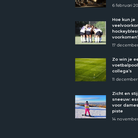
6 februari 2
Hoe kun je
veelvoork
hockeybles
voorkomen
17 december
Zo win je e
voetbalpool
collega’s
11 december
Zicht en stij
sneeuw: ess
voor dames
piste
14 november