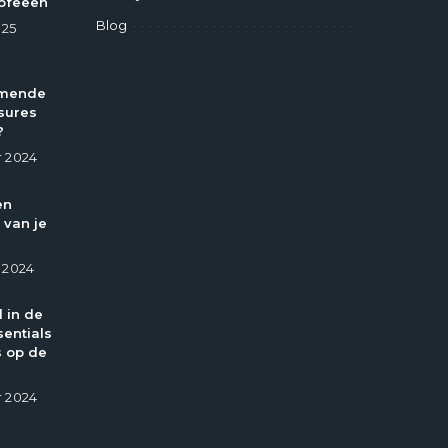
ofeeën
Blog
025
omende
sures
?
 2024
en
 van je
 2024
l in de
entials
 op de
 2024