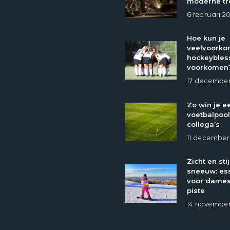
moderne tr
6 februari 2
Hoe kun je
veelvoork
hockeybles
voorkomen
17 december
Zo win je e
voetbalpool
collega’s
11 december
Zicht en stij
sneeuw: ess
voor dames
piste
14 november