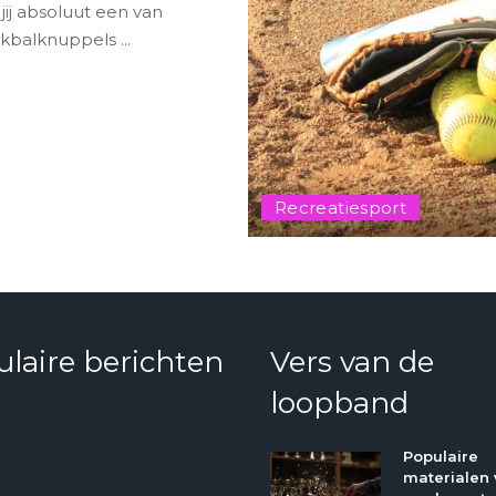
 jij absoluut een van
nkbalknuppels
...
Recreatiesport
laire berichten
Vers van de
loopband
Populaire
materialen 