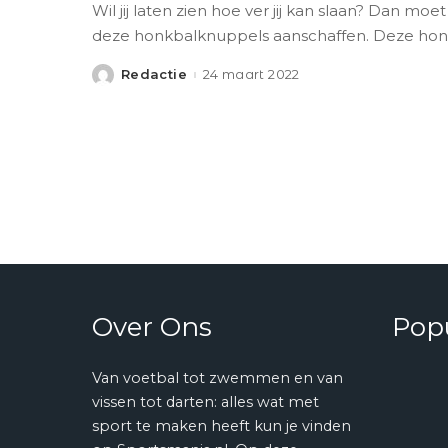
Wil jij laten zien hoe ver jij kan slaan? Dan moet
deze honkbalknuppels aanschaffen. Deze ho
Redactie
24 maart 2022
Posted
by
Over Ons
Popu
Van voetbal tot zwemmen en van
vissen tot darten: alles wat met
sport te maken heeft kun je vinden