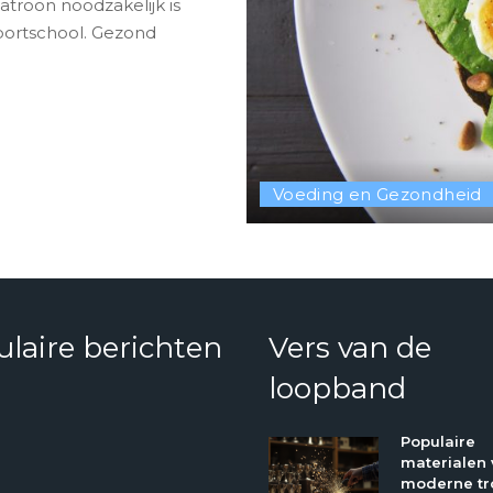
troon noodzakelijk is
sportschool. Gezond
Voeding en Gezondheid
laire berichten
Vers van de
loopband
Populaire
materialen 
moderne tr