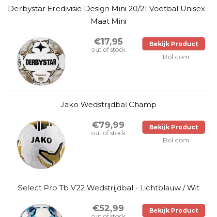
Derbystar Eredivisie Design Mini 20/21 Voetbal Unisex -
Maat Mini
€17,95
Bekijk Product
out of stock
Bol.com
Jako Wedstrijdbal Champ
€79,99
Bekijk Product
out of stock
Bol.com
Select Pro Tb V22 Wedstrijdbal - Lichtblauw / Wit
€52,99
Bekijk Product
out of stock