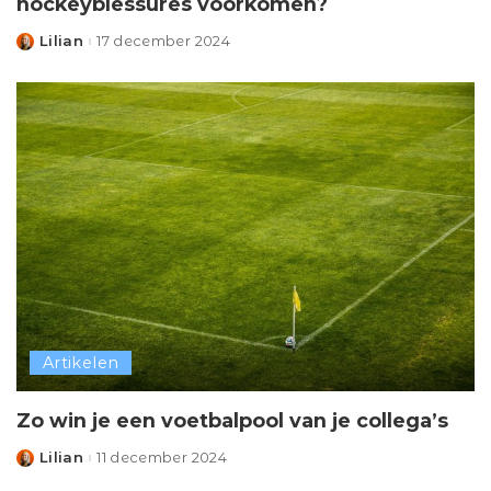
hockeyblessures voorkomen?
Lilian
17 december 2024
Posted
by
Artikelen
Zo win je een voetbalpool van je collega’s
Lilian
11 december 2024
Posted
by