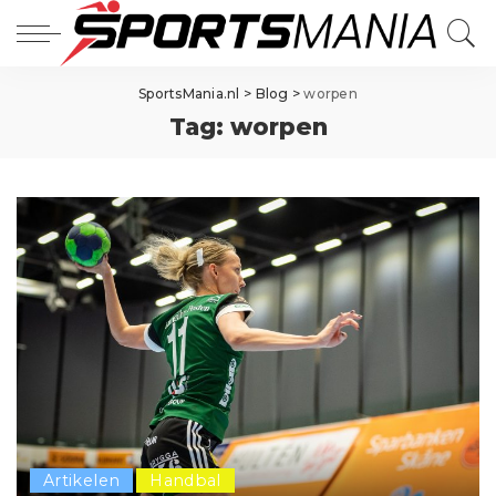
SportsMania.nl
>
Blog
>
worpen
Tag:
worpen
Artikelen
Handbal