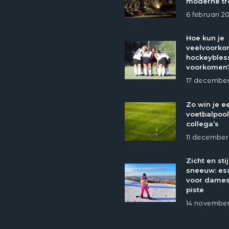
moderne tr
6 februari 2
Hoe kun je
veelvoork
hockeybles
voorkomen
17 december
Zo win je e
voetbalpool
collega’s
11 december
Zicht en stij
sneeuw: ess
voor dames
piste
14 november