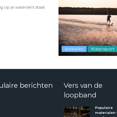
ig op je waterski’s staat
Artikelen
Watersport
laire berichten
Vers van de
loopband
Populaire
materialen 