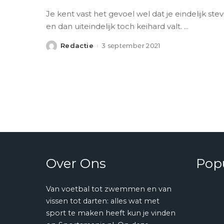
Je kent vast het gevoel wel dat je eindelijk stev
en dan uiteindelijk toch keihard valt.
...
Redactie
3 september 2021
Posted
by
Over Ons
Popu
Van voetbal tot zwemmen en van
vissen tot darten: alles wat met
sport te maken heeft kun je vinden