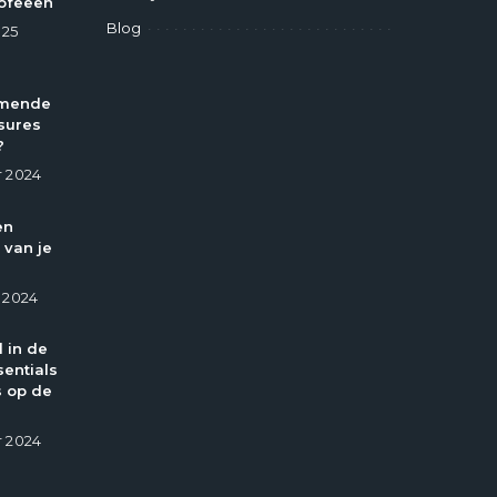
ofeeën
Blog
025
omende
sures
?
 2024
en
 van je
 2024
l in de
entials
 op de
 2024