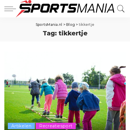
SportsMania.nl
>
Blog
>
tikkertje
Tag:
tikkertje
Artikelen
Recreatiesport