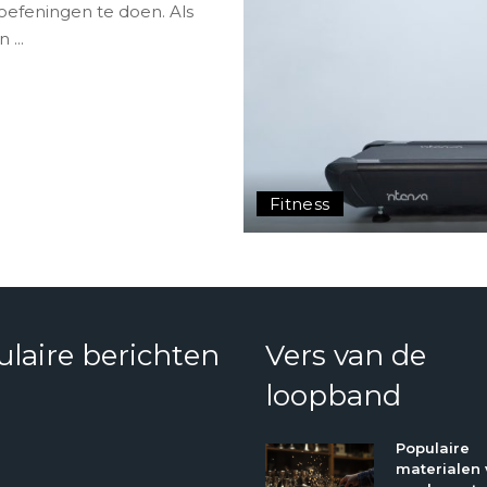
oefeningen te doen. Als
in
...
Fitness
laire berichten
Vers van de
loopband
Populaire
materialen 