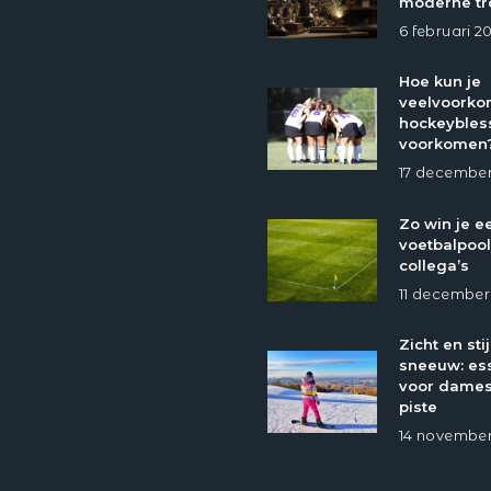
moderne tr
6 februari 2
Hoe kun je
veelvoork
hockeybles
voorkomen
17 december
Zo win je e
voetbalpool
collega’s
11 december
Zicht en stij
sneeuw: ess
voor dames
piste
14 november