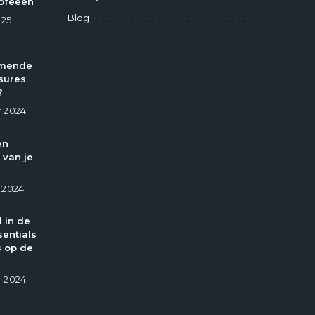
ofeeën
Blog
025
omende
sures
?
 2024
en
 van je
 2024
l in de
entials
 op de
 2024