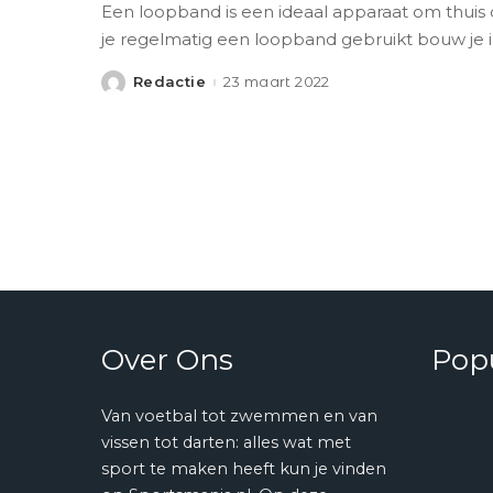
Een loopband is een ideaal apparaat om thuis 
je regelmatig een loopband gebruikt bouw je 
Redactie
23 maart 2022
Posted
by
Over Ons
Popu
Van voetbal tot zwemmen en van
vissen tot darten: alles wat met
sport te maken heeft kun je vinden